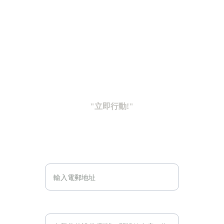
Address:
 444, Tan Kwai Tsuen Rd, Hung Shui 
Kiu Yuen Long Hong Kong
59267782
Tel/WhatsApp:
 +852 
terry.lam@24fitnesssolution.com.hk
Email:
"立即行動!
"
電郵地址*
訊息*