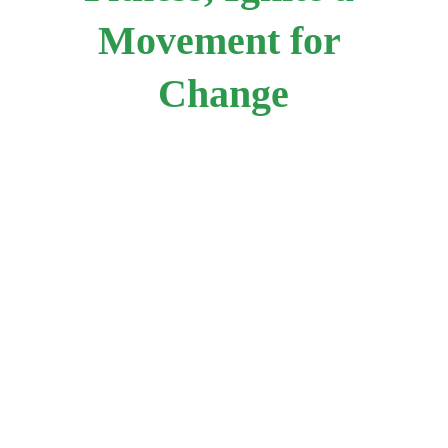
Movement for 
Change
品質保證
在 24 Fitness Solution，品質保證是我們營運的
基礎。離開我們工廠的每台設備都經過嚴格的
檢查和翻新過程，確保其符合最高的安全和性
能標準。我們經驗豐富的技術人員團隊精心測
試和維修每個零件，將機器恢復到新的狀態。
能
提供
24 Fitness Solution 
保證客戶收到的設備
可靠、流暢和安全的
健身
鍛鍊體驗。