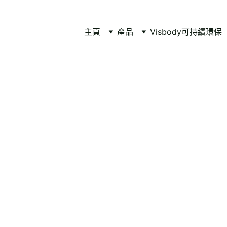
主頁
產品
Visbody
可持續環保
Rede
Fitn